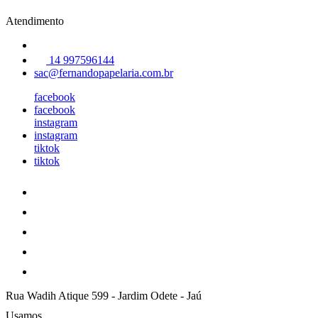
Atendimento
14 997596144
sac@fernandopapelaria.com.br
facebook
facebook
instagram
instagram
tiktok
tiktok
Rua Wadih Atique 599
-
Jardim Odete
-
Jaú
Usamos