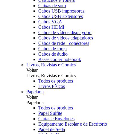
Cartuchos e Toners
Caixas de som
Cabos USB impressoras
Cabos USB Extensores
Cabos VGA
Cabos HDMI
Cabos de vídeos displayport
Cabos de vídeos adaptadores
Cabos de rede - conectores
Cabos de força
Cabos de áudio
Bases cooler notebook
Livros, Revistas e Comics
Voltar
Livros, Revistas e Comics
Todos os produtos
Livros Físicos
Papelaria
Voltar
Papelaria
Todos os produtos
Papel Sulfite
Cartas e Envelopes
Equipamento Escolar e de Escritório
Papel de Seda