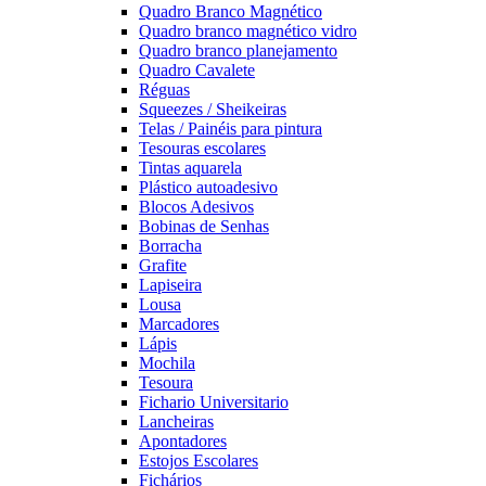
Quadro Branco Magnético
Quadro branco magnético vidro
Quadro branco planejamento
Quadro Cavalete
Réguas
Squeezes / Sheikeiras
Telas / Painéis para pintura
Tesouras escolares
Tintas aquarela
Plástico autoadesivo
Blocos Adesivos
Bobinas de Senhas
Borracha
Grafite
Lapiseira
Lousa
Marcadores
Lápis
Mochila
Tesoura
Fichario Universitario
Lancheiras
Apontadores
Estojos Escolares
Fichários