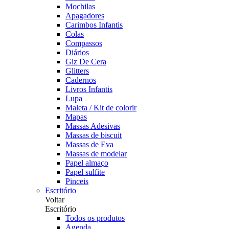
Mochilas
Apagadores
Carimbos Infantis
Colas
Compassos
Diários
Giz De Cera
Glitters
Cadernos
Livros Infantis
Lupa
Maleta / Kit de colorir
Mapas
Massas Adesivas
Massas de biscuit
Massas de Eva
Massas de modelar
Papel almaço
Papel sulfite
Pinceis
Escritório
Voltar
Escritório
Todos os produtos
Agenda