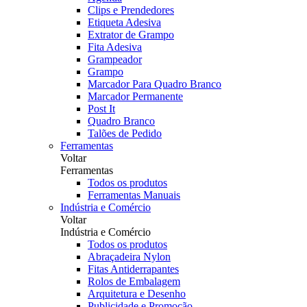
Clips e Prendedores
Etiqueta Adesiva
Extrator de Grampo
Fita Adesiva
Grampeador
Grampo
Marcador Para Quadro Branco
Marcador Permanente
Post It
Quadro Branco
Talões de Pedido
Ferramentas
Voltar
Ferramentas
Todos os produtos
Ferramentas Manuais
Indústria e Comércio
Voltar
Indústria e Comércio
Todos os produtos
Abraçadeira Nylon
Fitas Antiderrapantes
Rolos de Embalagem
Arquitetura e Desenho
Publicidade e Promoção