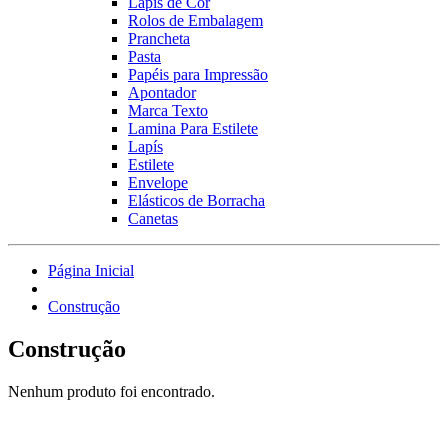
Lápis de Cor
Rolos de Embalagem
Prancheta
Pasta
Papéis para Impressão
Apontador
Marca Texto
Lamina Para Estilete
Lapís
Estilete
Envelope
Elásticos de Borracha
Canetas
Página Inicial
Construção
Construção
Nenhum produto foi encontrado.