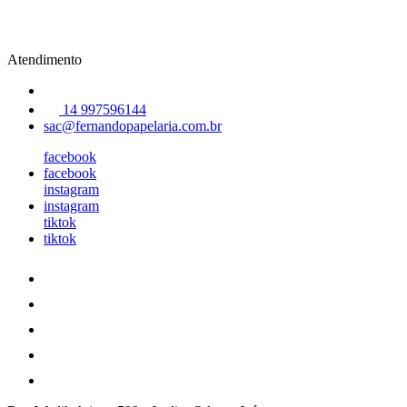
Atendimento
14 997596144
sac@fernandopapelaria.com.br
facebook
facebook
instagram
instagram
tiktok
tiktok