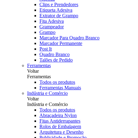
Clips e Prendedores
Etiqueta Adesiva
Extrator de Grampo
Fita Adesiva
Grampeador
Grampo
Marcador Para Quadro Branco
Marcador Permanente
Post It
Quadro Branco
Talões de Pedido
Ferramentas
Voltar
Ferramentas
Todos os produtos
Ferramentas Manuais
Indústria e Comércio
Voltar
Indústria e Comércio
Todos os produtos
Abraçadeira Nylon
Fitas Antiderrapantes
Rolos de Embalagem
Arquitetura e Desenho
Publicidade e Promoção