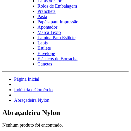
Lápis de Cor
Rolos de Embalagem
Prancheta
Pasta
Papéis para Impressão
Apontador
Marca Texto
Lamina Para Estilete
Lapís
Estilete
Envelope
Elásticos de Borracha
Canetas
Página Inicial
Indústria e Comércio
Abraçadeira Nylon
Abraçadeira Nylon
Nenhum produto foi encontrado.