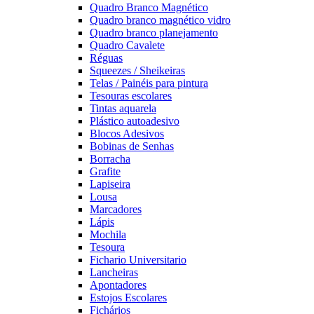
Quadro Branco Magnético
Quadro branco magnético vidro
Quadro branco planejamento
Quadro Cavalete
Réguas
Squeezes / Sheikeiras
Telas / Painéis para pintura
Tesouras escolares
Tintas aquarela
Plástico autoadesivo
Blocos Adesivos
Bobinas de Senhas
Borracha
Grafite
Lapiseira
Lousa
Marcadores
Lápis
Mochila
Tesoura
Fichario Universitario
Lancheiras
Apontadores
Estojos Escolares
Fichários