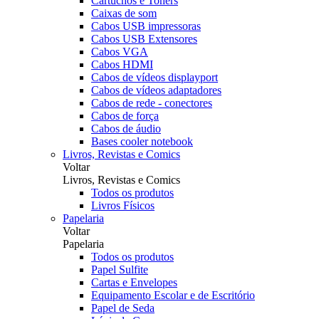
Cartuchos e Toners
Caixas de som
Cabos USB impressoras
Cabos USB Extensores
Cabos VGA
Cabos HDMI
Cabos de vídeos displayport
Cabos de vídeos adaptadores
Cabos de rede - conectores
Cabos de força
Cabos de áudio
Bases cooler notebook
Livros, Revistas e Comics
Voltar
Livros, Revistas e Comics
Todos os produtos
Livros Físicos
Papelaria
Voltar
Papelaria
Todos os produtos
Papel Sulfite
Cartas e Envelopes
Equipamento Escolar e de Escritório
Papel de Seda