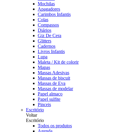
Mochilas
Apagadores
Carimbos Infantis
Colas
Compassos
Diários
Giz De Cera
Glitters
Cadernos
Livros Infantis
Lupa
Maleta / Kit de colorir
Mapas
Massas Adesivas
Massas de biscuit
Massas de Eva
Massas de modelar
Papel almaço
Papel sulfite
Pinceis
Escritório
Voltar
Escritório
Todos os produtos
Agenda