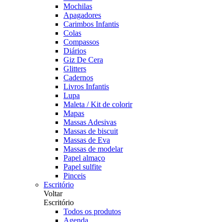
Mochilas
Apagadores
Carimbos Infantis
Colas
Compassos
Diários
Giz De Cera
Glitters
Cadernos
Livros Infantis
Lupa
Maleta / Kit de colorir
Mapas
Massas Adesivas
Massas de biscuit
Massas de Eva
Massas de modelar
Papel almaço
Papel sulfite
Pinceis
Escritório
Voltar
Escritório
Todos os produtos
Agenda