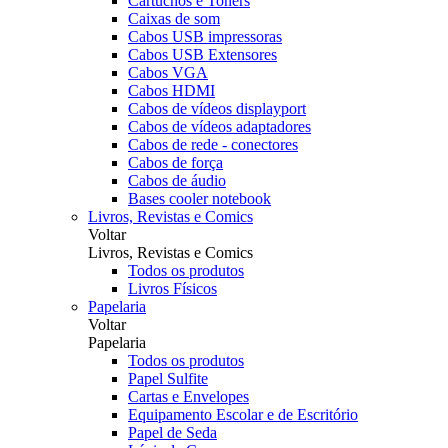
Cartuchos e Toners
Caixas de som
Cabos USB impressoras
Cabos USB Extensores
Cabos VGA
Cabos HDMI
Cabos de vídeos displayport
Cabos de vídeos adaptadores
Cabos de rede - conectores
Cabos de força
Cabos de áudio
Bases cooler notebook
Livros, Revistas e Comics
Voltar
Livros, Revistas e Comics
Todos os produtos
Livros Físicos
Papelaria
Voltar
Papelaria
Todos os produtos
Papel Sulfite
Cartas e Envelopes
Equipamento Escolar e de Escritório
Papel de Seda