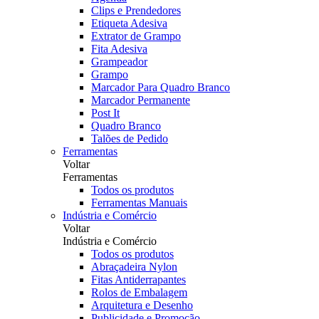
Clips e Prendedores
Etiqueta Adesiva
Extrator de Grampo
Fita Adesiva
Grampeador
Grampo
Marcador Para Quadro Branco
Marcador Permanente
Post It
Quadro Branco
Talões de Pedido
Ferramentas
Voltar
Ferramentas
Todos os produtos
Ferramentas Manuais
Indústria e Comércio
Voltar
Indústria e Comércio
Todos os produtos
Abraçadeira Nylon
Fitas Antiderrapantes
Rolos de Embalagem
Arquitetura e Desenho
Publicidade e Promoção