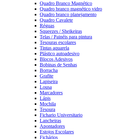
Quadro Branco Magnético
Quadro branco magnético vidro
Quadro branco planejamento
Quadro Cavalete
Réguas
Squeezes / Sheikeiras
Telas / Painéis para pintura
Tesouras escolares
Tintas aquarela
Plástico autoadesivo
Blocos Adesivos
Bobinas de Senhas
Borracha
Grafite
Lapiseira
Lousa
Marcadores
Lápis
Mochila
Tesoura
Fichario Universitario
Lancheiras
Apontadores
Estojos Escolares
Fichários