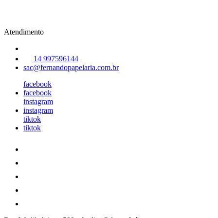
Atendimento
14 997596144
sac@fernandopapelaria.com.br
facebook
facebook
instagram
instagram
tiktok
tiktok