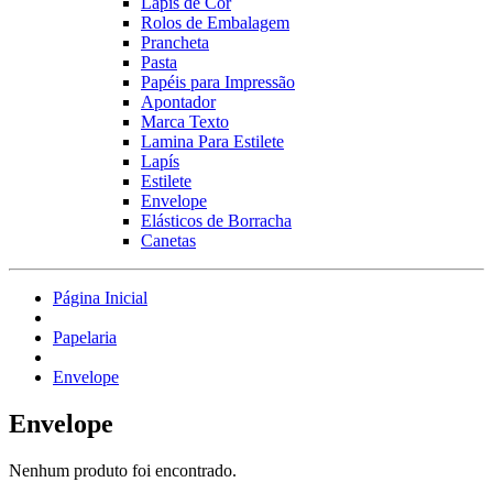
Lápis de Cor
Rolos de Embalagem
Prancheta
Pasta
Papéis para Impressão
Apontador
Marca Texto
Lamina Para Estilete
Lapís
Estilete
Envelope
Elásticos de Borracha
Canetas
Página Inicial
Papelaria
Envelope
Envelope
Nenhum produto foi encontrado.