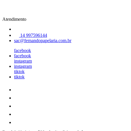
Atendimento
14 997596144
sac@fernandopapelaria.com.br
facebook
facebook
instagram
instagram
tiktok
tiktok