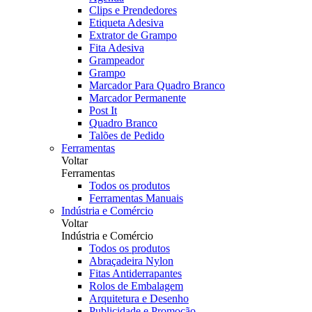
Clips e Prendedores
Etiqueta Adesiva
Extrator de Grampo
Fita Adesiva
Grampeador
Grampo
Marcador Para Quadro Branco
Marcador Permanente
Post It
Quadro Branco
Talões de Pedido
Ferramentas
Voltar
Ferramentas
Todos os produtos
Ferramentas Manuais
Indústria e Comércio
Voltar
Indústria e Comércio
Todos os produtos
Abraçadeira Nylon
Fitas Antiderrapantes
Rolos de Embalagem
Arquitetura e Desenho
Publicidade e Promoção