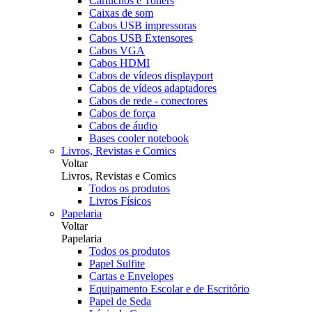
Cartuchos e Toners
Caixas de som
Cabos USB impressoras
Cabos USB Extensores
Cabos VGA
Cabos HDMI
Cabos de vídeos displayport
Cabos de vídeos adaptadores
Cabos de rede - conectores
Cabos de força
Cabos de áudio
Bases cooler notebook
Livros, Revistas e Comics
Voltar
Livros, Revistas e Comics
Todos os produtos
Livros Físicos
Papelaria
Voltar
Papelaria
Todos os produtos
Papel Sulfite
Cartas e Envelopes
Equipamento Escolar e de Escritório
Papel de Seda