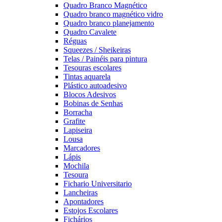
Quadro Branco Magnético
Quadro branco magnético vidro
Quadro branco planejamento
Quadro Cavalete
Réguas
Squeezes / Sheikeiras
Telas / Painéis para pintura
Tesouras escolares
Tintas aquarela
Plástico autoadesivo
Blocos Adesivos
Bobinas de Senhas
Borracha
Grafite
Lapiseira
Lousa
Marcadores
Lápis
Mochila
Tesoura
Fichario Universitario
Lancheiras
Apontadores
Estojos Escolares
Fichários