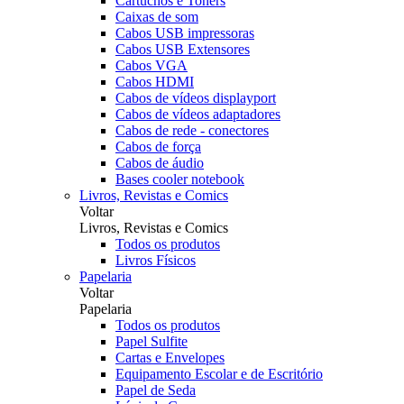
Cartuchos e Toners
Caixas de som
Cabos USB impressoras
Cabos USB Extensores
Cabos VGA
Cabos HDMI
Cabos de vídeos displayport
Cabos de vídeos adaptadores
Cabos de rede - conectores
Cabos de força
Cabos de áudio
Bases cooler notebook
Livros, Revistas e Comics
Voltar
Livros, Revistas e Comics
Todos os produtos
Livros Físicos
Papelaria
Voltar
Papelaria
Todos os produtos
Papel Sulfite
Cartas e Envelopes
Equipamento Escolar e de Escritório
Papel de Seda