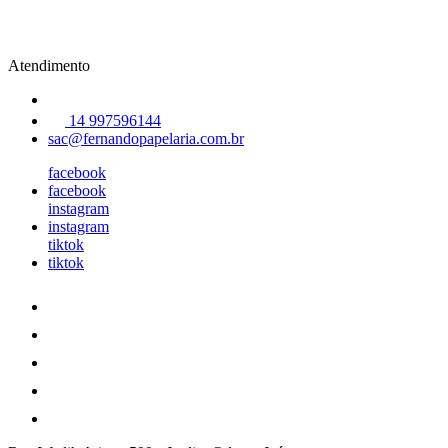
Atendimento
14 997596144
sac@fernandopapelaria.com.br
facebook
facebook
instagram
instagram
tiktok
tiktok