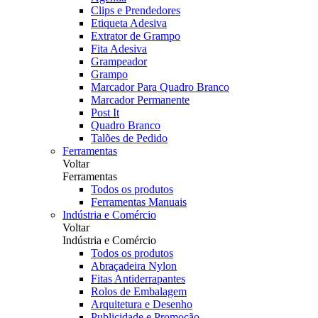
Clips e Prendedores
Etiqueta Adesiva
Extrator de Grampo
Fita Adesiva
Grampeador
Grampo
Marcador Para Quadro Branco
Marcador Permanente
Post It
Quadro Branco
Talões de Pedido
Ferramentas
Voltar
Ferramentas
Todos os produtos
Ferramentas Manuais
Indústria e Comércio
Voltar
Indústria e Comércio
Todos os produtos
Abraçadeira Nylon
Fitas Antiderrapantes
Rolos de Embalagem
Arquitetura e Desenho
Publicidade e Promoção