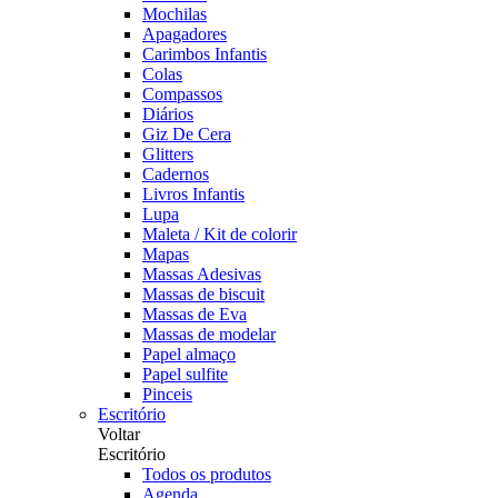
Mochilas
Apagadores
Carimbos Infantis
Colas
Compassos
Diários
Giz De Cera
Glitters
Cadernos
Livros Infantis
Lupa
Maleta / Kit de colorir
Mapas
Massas Adesivas
Massas de biscuit
Massas de Eva
Massas de modelar
Papel almaço
Papel sulfite
Pinceis
Escritório
Voltar
Escritório
Todos os produtos
Agenda