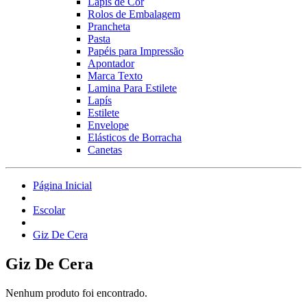
Lápis de Cor
Rolos de Embalagem
Prancheta
Pasta
Papéis para Impressão
Apontador
Marca Texto
Lamina Para Estilete
Lapís
Estilete
Envelope
Elásticos de Borracha
Canetas
Página Inicial
Escolar
Giz De Cera
Giz De Cera
Nenhum produto foi encontrado.