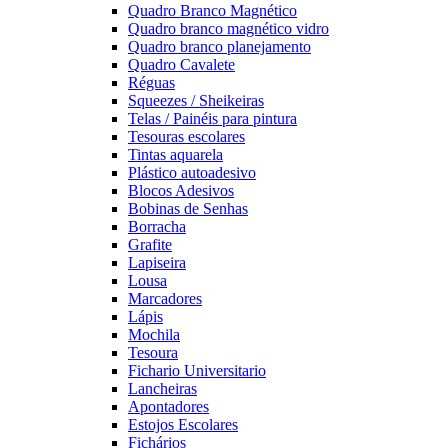
Quadro Branco Magnético
Quadro branco magnético vidro
Quadro branco planejamento
Quadro Cavalete
Réguas
Squeezes / Sheikeiras
Telas / Painéis para pintura
Tesouras escolares
Tintas aquarela
Plástico autoadesivo
Blocos Adesivos
Bobinas de Senhas
Borracha
Grafite
Lapiseira
Lousa
Marcadores
Lápis
Mochila
Tesoura
Fichario Universitario
Lancheiras
Apontadores
Estojos Escolares
Fichários