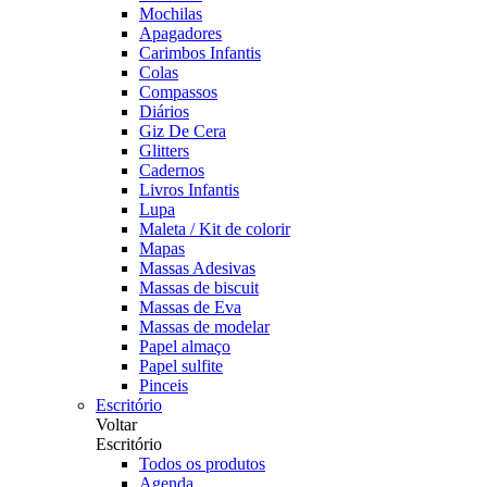
Mochilas
Apagadores
Carimbos Infantis
Colas
Compassos
Diários
Giz De Cera
Glitters
Cadernos
Livros Infantis
Lupa
Maleta / Kit de colorir
Mapas
Massas Adesivas
Massas de biscuit
Massas de Eva
Massas de modelar
Papel almaço
Papel sulfite
Pinceis
Escritório
Voltar
Escritório
Todos os produtos
Agenda