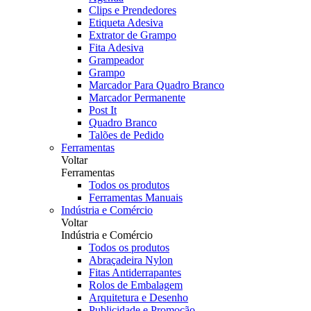
Clips e Prendedores
Etiqueta Adesiva
Extrator de Grampo
Fita Adesiva
Grampeador
Grampo
Marcador Para Quadro Branco
Marcador Permanente
Post It
Quadro Branco
Talões de Pedido
Ferramentas
Voltar
Ferramentas
Todos os produtos
Ferramentas Manuais
Indústria e Comércio
Voltar
Indústria e Comércio
Todos os produtos
Abraçadeira Nylon
Fitas Antiderrapantes
Rolos de Embalagem
Arquitetura e Desenho
Publicidade e Promoção