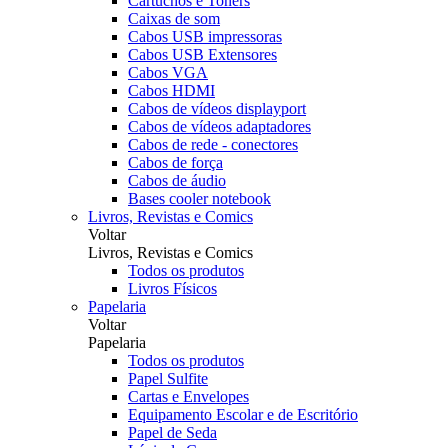
Cartuchos e Toners
Caixas de som
Cabos USB impressoras
Cabos USB Extensores
Cabos VGA
Cabos HDMI
Cabos de vídeos displayport
Cabos de vídeos adaptadores
Cabos de rede - conectores
Cabos de força
Cabos de áudio
Bases cooler notebook
Livros, Revistas e Comics
Voltar
Livros, Revistas e Comics
Todos os produtos
Livros Físicos
Papelaria
Voltar
Papelaria
Todos os produtos
Papel Sulfite
Cartas e Envelopes
Equipamento Escolar e de Escritório
Papel de Seda