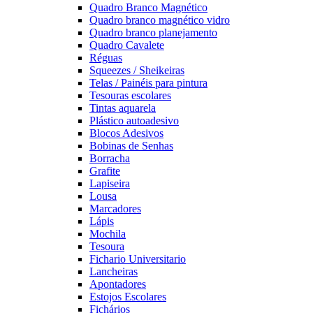
Quadro Branco Magnético
Quadro branco magnético vidro
Quadro branco planejamento
Quadro Cavalete
Réguas
Squeezes / Sheikeiras
Telas / Painéis para pintura
Tesouras escolares
Tintas aquarela
Plástico autoadesivo
Blocos Adesivos
Bobinas de Senhas
Borracha
Grafite
Lapiseira
Lousa
Marcadores
Lápis
Mochila
Tesoura
Fichario Universitario
Lancheiras
Apontadores
Estojos Escolares
Fichários