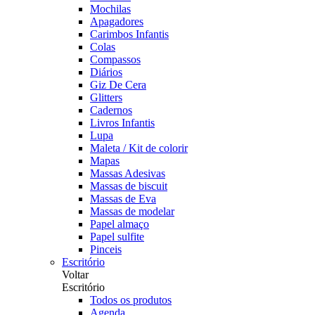
Mochilas
Apagadores
Carimbos Infantis
Colas
Compassos
Diários
Giz De Cera
Glitters
Cadernos
Livros Infantis
Lupa
Maleta / Kit de colorir
Mapas
Massas Adesivas
Massas de biscuit
Massas de Eva
Massas de modelar
Papel almaço
Papel sulfite
Pinceis
Escritório
Voltar
Escritório
Todos os produtos
Agenda