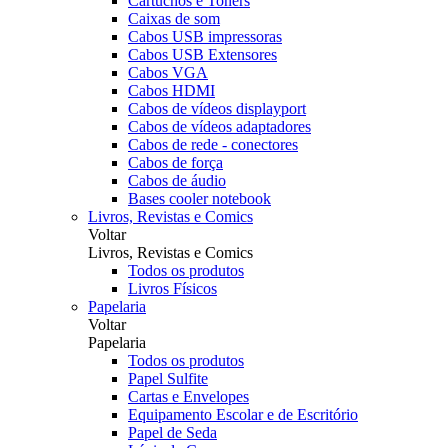
Cartuchos e Toners
Caixas de som
Cabos USB impressoras
Cabos USB Extensores
Cabos VGA
Cabos HDMI
Cabos de vídeos displayport
Cabos de vídeos adaptadores
Cabos de rede - conectores
Cabos de força
Cabos de áudio
Bases cooler notebook
Livros, Revistas e Comics
Voltar
Livros, Revistas e Comics
Todos os produtos
Livros Físicos
Papelaria
Voltar
Papelaria
Todos os produtos
Papel Sulfite
Cartas e Envelopes
Equipamento Escolar e de Escritório
Papel de Seda