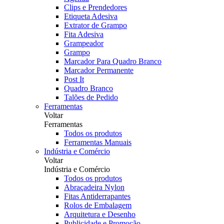
Clips e Prendedores
Etiqueta Adesiva
Extrator de Grampo
Fita Adesiva
Grampeador
Grampo
Marcador Para Quadro Branco
Marcador Permanente
Post It
Quadro Branco
Talões de Pedido
Ferramentas
Voltar
Ferramentas
Todos os produtos
Ferramentas Manuais
Indústria e Comércio
Voltar
Indústria e Comércio
Todos os produtos
Abraçadeira Nylon
Fitas Antiderrapantes
Rolos de Embalagem
Arquitetura e Desenho
Publicidade e Promoção