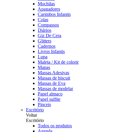
Mochilas
Apagadores
Carimbos Infantis
Colas
Compassos
Diários
Giz De Cera
Glitters
Cadernos
Livros Infantis
Lupa
Maleta / Kit de colorir
Mapas
Massas Adesivas
Massas de biscuit
Massas de Eva
Massas de modelar
Papel almaço
Papel sulfite
Pinceis
Escritório
Voltar
Escritório
Todos os produtos
Agenda