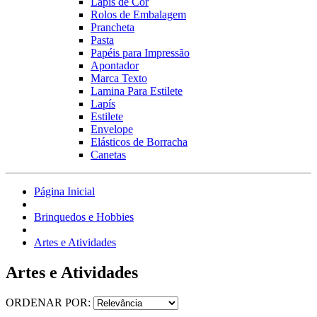
Lápis de Cor
Rolos de Embalagem
Prancheta
Pasta
Papéis para Impressão
Apontador
Marca Texto
Lamina Para Estilete
Lapís
Estilete
Envelope
Elásticos de Borracha
Canetas
Página Inicial
Brinquedos e Hobbies
Artes e Atividades
Artes e Atividades
ORDENAR POR: