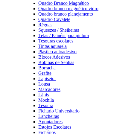
Quadro Branco Magnético
Quadro branco magnético vidro
Quadro branco planejamento
Quadro Cavalete
Réguas
Squeezes / Sheikeiras
Telas / Painéis para pintura
Tesouras escolares
Tintas aquarela
Plástico autoadesivo
Blocos Adesivos
Bobinas de Senhas
Borracha
Grafite
Lapiseira
Lousa
Marcadores
Lápis
Mochila
Tesoura
Fichario Universitario
Lancheiras
Apontadores
Estojos Escolares
Fichários