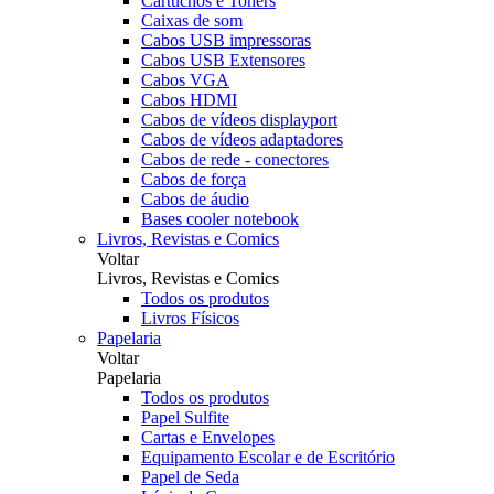
Cartuchos e Toners
Caixas de som
Cabos USB impressoras
Cabos USB Extensores
Cabos VGA
Cabos HDMI
Cabos de vídeos displayport
Cabos de vídeos adaptadores
Cabos de rede - conectores
Cabos de força
Cabos de áudio
Bases cooler notebook
Livros, Revistas e Comics
Voltar
Livros, Revistas e Comics
Todos os produtos
Livros Físicos
Papelaria
Voltar
Papelaria
Todos os produtos
Papel Sulfite
Cartas e Envelopes
Equipamento Escolar e de Escritório
Papel de Seda