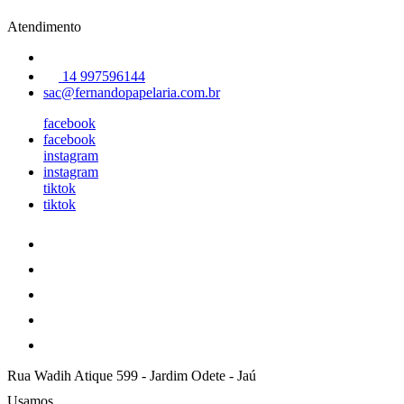
Atendimento
14 997596144
sac@fernandopapelaria.com.br
facebook
facebook
instagram
instagram
tiktok
tiktok
Rua Wadih Atique 599
-
Jardim Odete
-
Jaú
Usamos