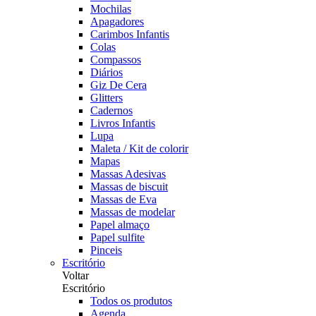
Mochilas
Apagadores
Carimbos Infantis
Colas
Compassos
Diários
Giz De Cera
Glitters
Cadernos
Livros Infantis
Lupa
Maleta / Kit de colorir
Mapas
Massas Adesivas
Massas de biscuit
Massas de Eva
Massas de modelar
Papel almaço
Papel sulfite
Pinceis
Escritório
Voltar
Escritório
Todos os produtos
Agenda