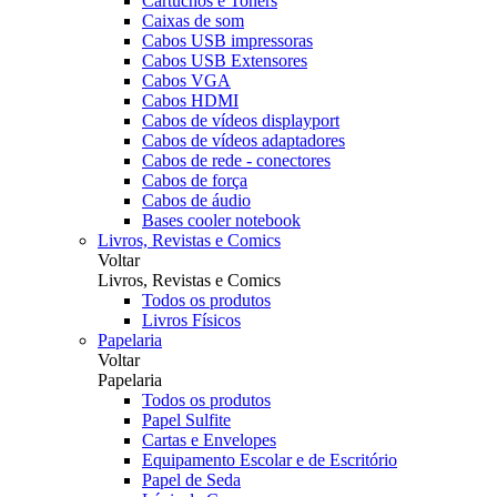
Cartuchos e Toners
Caixas de som
Cabos USB impressoras
Cabos USB Extensores
Cabos VGA
Cabos HDMI
Cabos de vídeos displayport
Cabos de vídeos adaptadores
Cabos de rede - conectores
Cabos de força
Cabos de áudio
Bases cooler notebook
Livros, Revistas e Comics
Voltar
Livros, Revistas e Comics
Todos os produtos
Livros Físicos
Papelaria
Voltar
Papelaria
Todos os produtos
Papel Sulfite
Cartas e Envelopes
Equipamento Escolar e de Escritório
Papel de Seda