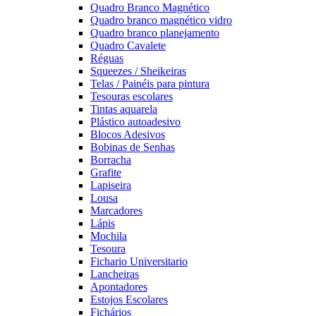
Quadro Branco Magnético
Quadro branco magnético vidro
Quadro branco planejamento
Quadro Cavalete
Réguas
Squeezes / Sheikeiras
Telas / Painéis para pintura
Tesouras escolares
Tintas aquarela
Plástico autoadesivo
Blocos Adesivos
Bobinas de Senhas
Borracha
Grafite
Lapiseira
Lousa
Marcadores
Lápis
Mochila
Tesoura
Fichario Universitario
Lancheiras
Apontadores
Estojos Escolares
Fichários