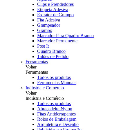
Clips e Prendedores
Etiqueta Adesiva
Extrator de Grampo
Fita Adesiva
Grampeador
Grampo
Marcador Para Quadro Branco
Marcador Permanente
Post It
Quadro Branco
Talões de Pedido
Ferramentas
Voltar
Ferramentas
Todos os produtos
Ferramentas Manuais
Indústria e Comércio
Voltar
Indústria e Comércio
Todos os produtos
Abraçadeira Nylon
Fitas Antiderrapantes
Rolos de Embalagem
Arquitetura e Desenho
Publicidade e Promoção