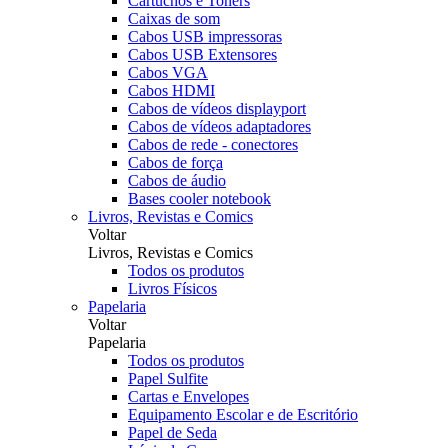
Cartuchos e Toners
Caixas de som
Cabos USB impressoras
Cabos USB Extensores
Cabos VGA
Cabos HDMI
Cabos de vídeos displayport
Cabos de vídeos adaptadores
Cabos de rede - conectores
Cabos de força
Cabos de áudio
Bases cooler notebook
Livros, Revistas e Comics
Voltar
Livros, Revistas e Comics
Todos os produtos
Livros Físicos
Papelaria
Voltar
Papelaria
Todos os produtos
Papel Sulfite
Cartas e Envelopes
Equipamento Escolar e de Escritório
Papel de Seda