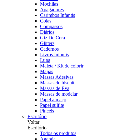
Mochilas
Apagadores
Carimbos Infantis
Colas
Compassos
Diários
Giz De Cera
Glitters
Cadernos
Livros Infantis
Lupa
Maleta / Kit de colorir
Mapas
Massas Adesivas
Massas de biscuit
Massas de Eva
Massas de modelar
Papel almaço
Papel sulfite
Pinceis
Escritório
Voltar
Escritório
Todos os produtos
Agenda