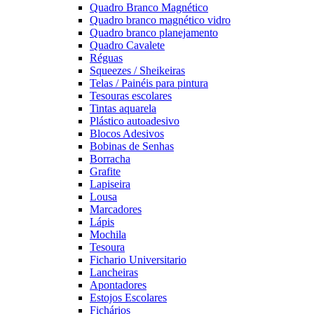
Quadro Branco Magnético
Quadro branco magnético vidro
Quadro branco planejamento
Quadro Cavalete
Réguas
Squeezes / Sheikeiras
Telas / Painéis para pintura
Tesouras escolares
Tintas aquarela
Plástico autoadesivo
Blocos Adesivos
Bobinas de Senhas
Borracha
Grafite
Lapiseira
Lousa
Marcadores
Lápis
Mochila
Tesoura
Fichario Universitario
Lancheiras
Apontadores
Estojos Escolares
Fichários