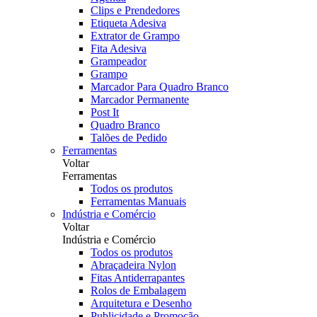
Clips e Prendedores
Etiqueta Adesiva
Extrator de Grampo
Fita Adesiva
Grampeador
Grampo
Marcador Para Quadro Branco
Marcador Permanente
Post It
Quadro Branco
Talões de Pedido
Ferramentas
Voltar
Ferramentas
Todos os produtos
Ferramentas Manuais
Indústria e Comércio
Voltar
Indústria e Comércio
Todos os produtos
Abraçadeira Nylon
Fitas Antiderrapantes
Rolos de Embalagem
Arquitetura e Desenho
Publicidade e Promoção