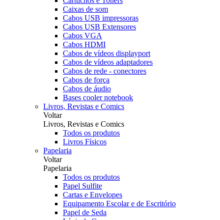
Cartuchos e Toners
Caixas de som
Cabos USB impressoras
Cabos USB Extensores
Cabos VGA
Cabos HDMI
Cabos de vídeos displayport
Cabos de vídeos adaptadores
Cabos de rede - conectores
Cabos de força
Cabos de áudio
Bases cooler notebook
Livros, Revistas e Comics
Voltar
Livros, Revistas e Comics
Todos os produtos
Livros Físicos
Papelaria
Voltar
Papelaria
Todos os produtos
Papel Sulfite
Cartas e Envelopes
Equipamento Escolar e de Escritório
Papel de Seda