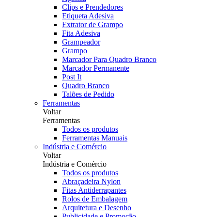
Clips e Prendedores
Etiqueta Adesiva
Extrator de Grampo
Fita Adesiva
Grampeador
Grampo
Marcador Para Quadro Branco
Marcador Permanente
Post It
Quadro Branco
Talões de Pedido
Ferramentas
Voltar
Ferramentas
Todos os produtos
Ferramentas Manuais
Indústria e Comércio
Voltar
Indústria e Comércio
Todos os produtos
Abraçadeira Nylon
Fitas Antiderrapantes
Rolos de Embalagem
Arquitetura e Desenho
Publicidade e Promoção