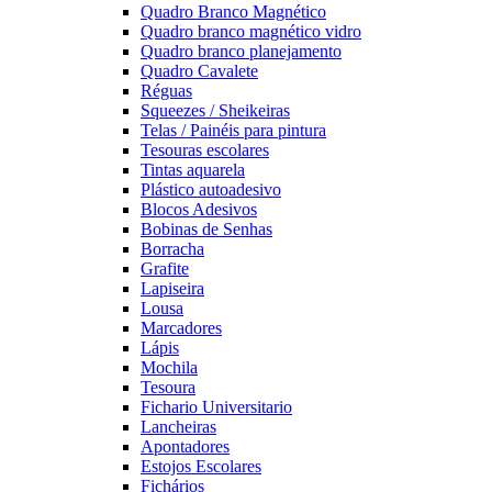
Quadro Branco Magnético
Quadro branco magnético vidro
Quadro branco planejamento
Quadro Cavalete
Réguas
Squeezes / Sheikeiras
Telas / Painéis para pintura
Tesouras escolares
Tintas aquarela
Plástico autoadesivo
Blocos Adesivos
Bobinas de Senhas
Borracha
Grafite
Lapiseira
Lousa
Marcadores
Lápis
Mochila
Tesoura
Fichario Universitario
Lancheiras
Apontadores
Estojos Escolares
Fichários