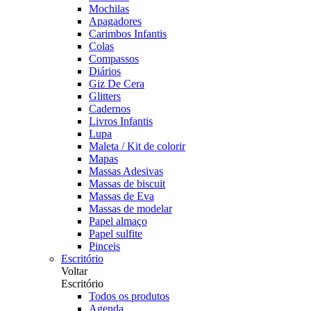
Mochilas
Apagadores
Carimbos Infantis
Colas
Compassos
Diários
Giz De Cera
Glitters
Cadernos
Livros Infantis
Lupa
Maleta / Kit de colorir
Mapas
Massas Adesivas
Massas de biscuit
Massas de Eva
Massas de modelar
Papel almaço
Papel sulfite
Pinceis
Escritório
Voltar
Escritório
Todos os produtos
Agenda